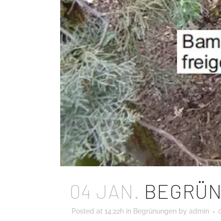
04 JAN.
BEGRÜN
Posted at 14:22h
in
Begrünungen
by
admin