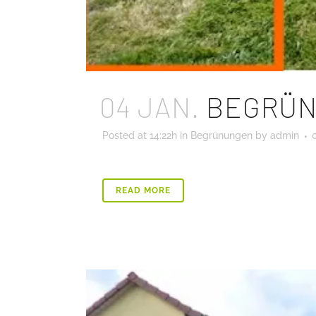
04 JAN.
BEGRÜN
Posted at 14:22h
in
Begrünungen
by
admin
READ MORE