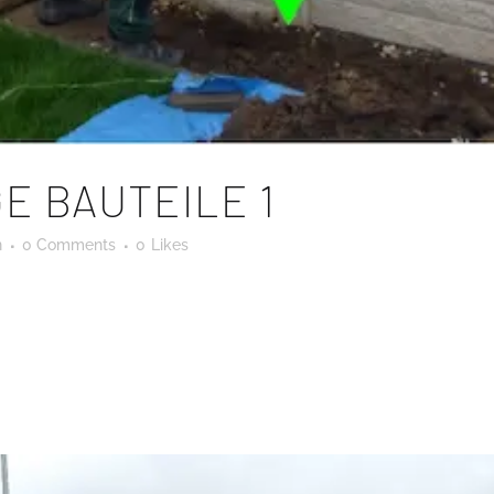
E BAUTEILE 1
n
0 Comments
0
Likes