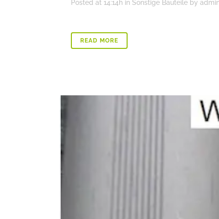
Posted at 14:14h
in
Sonstige Bauteile
by
admi
READ MORE