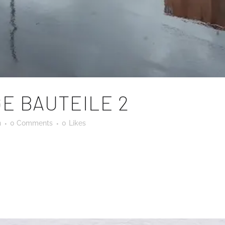
E BAUTEILE 2
n
0 Comments
0
Likes