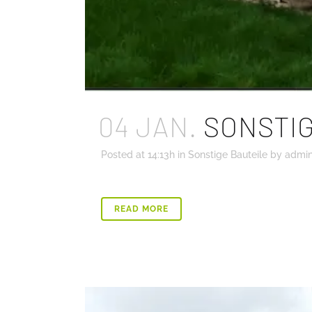
04 JAN.
SONSTIG
Posted at 14:13h
in
Sonstige Bauteile
by
admi
READ MORE