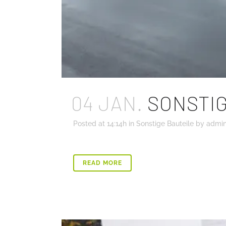
04 JAN.
SONSTIG
Posted at 14:14h
in
Sonstige Bauteile
by
admi
READ MORE