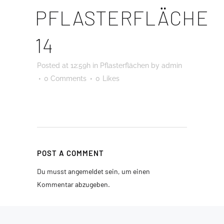
PFLASTERFLÄCHE
14
Posted at 12:59h
in
Pflasterflächen
by
admin
0 Comments
0
Likes
POST A COMMENT
Du musst
angemeldet
sein, um einen
Kommentar abzugeben.