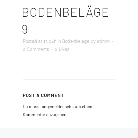
BODENBELÄGE
9
Posted at 13:04h
in
Bodenbeläge
by
admin
0 Comments
0
Likes
POST A COMMENT
Du musst
angemeldet
sein, um einen
Kommentar abzugeben.